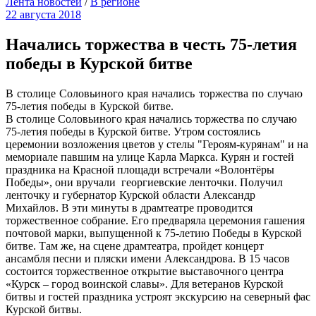
Лента новостей
/
В регионе
22 августа 2018
Начались торжества в честь 75-летия
победы в Курской битве
В столице Соловьиного края начались торжества по случаю
75-летия победы в Курской битве.
В столице Соловьиного края начались торжества по случаю
75-летия победы в Курской битве. Утром состоялись
церемонии возложения цветов у стелы "Героям-курянам" и на
мемориале павшим на улице Карла Маркса. Курян и гостей
праздника на Красной площади встречали «Волонтёры
Победы», они вручали георгиевские ленточки. Получил
ленточку и губернатор Курской области Александр
Михайлов. В эти минуты в драмтеатре проводится
торжественное собрание. Его предваряла церемония гашения
почтовой марки, выпущенной к 75-летию Победы в Курской
битве. Там же, на сцене драмтеатра, пройдет концерт
ансамбля песни и пляски имени Александрова. В 15 часов
состоится торжественное открытие выставочного центра
«Курск – город воинской славы». Для ветеранов Курской
битвы и гостей праздника устроят экскурсию на северный фас
Курской битвы.