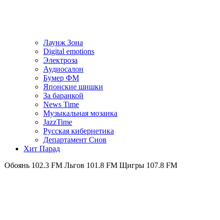
Лаунж Зона
Digital emotions
Электроза
Аудиосалон
Бумер ФМ
Японскиe шишки
За баранкой
News Time
Музыкальная мозаика
JazzTime
Русская кибернетика
Департамент Снов
Хит Парад
102.3 FM
Льгов 101.8 FM
Щигры 107.8 FM