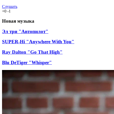
Слушать
+
0
-
1
Новая музыка
Эл три "Автопилот"
SUPER-Hi "Anywhere With You"
Ray Dalton "Go That High"
Blu DeTiger "Whisper"