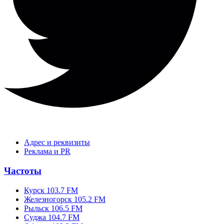
Адрес и реквизиты
Реклама и PR
Частоты
Курск 103.7 FM
Железногорск 105.2 FM
Рыльск 106.5 FM
Суджа 104.7 FM