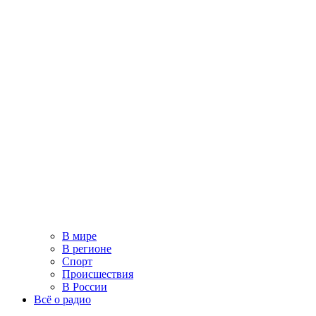
В мире
В регионе
Спорт
Происшествия
В России
Всё о радио