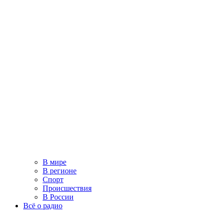
В мире
В регионе
Спорт
Происшествия
В России
Всё о радио