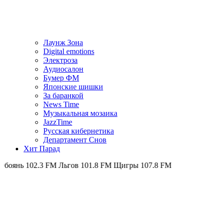
Лаунж Зона
Digital emotions
Электроза
Аудиосалон
Бумер ФМ
Японскиe шишки
За баранкой
News Time
Музыкальная мозаика
JazzTime
Русская кибернетика
Департамент Снов
Хит Парад
2.3 FM
Льгов 101.8 FM
Щигры 107.8 FM