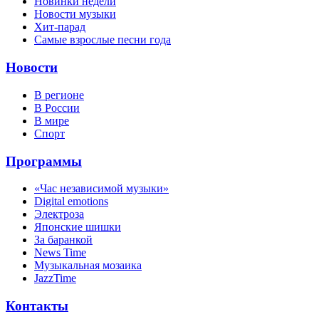
Новинки недели
Новости музыки
Хит-парад
Самые взрослые песни года
Новости
В регионе
В России
В мире
Спорт
Программы
«Час независимой музыки»
Digital emotions
Электроза
Японскиe шишки
За баранкой
News Time
Музыкальная мозаика
JazzTime
Контакты