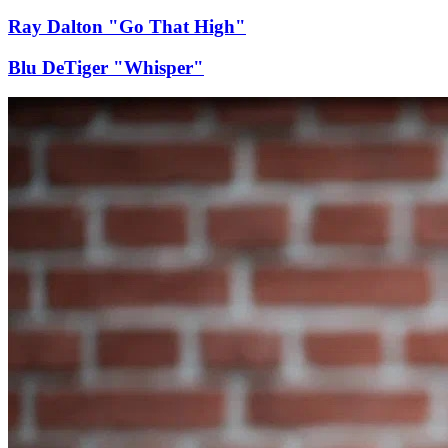
Ray Dalton "Go That High"
Blu DeTiger "Whisper"