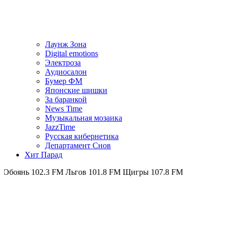
Лаунж Зона
Digital emotions
Электроза
Аудиосалон
Бумер ФМ
Японскиe шишки
За баранкой
News Time
Музыкальная мозаика
JazzTime
Русская кибернетика
Департамент Снов
Хит Парад
102.3 FM
Льгов 101.8 FM
Щигры 107.8 FM