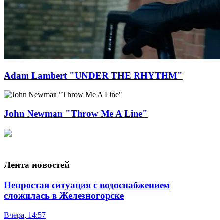
Adam Lambert "UNDER THE RHYTHM"
John Newman "Throw Me A Line"
Лента новостей
Непростая ситуация с водоснабжением
сложилась в Железногорске
Вчера, 14:57