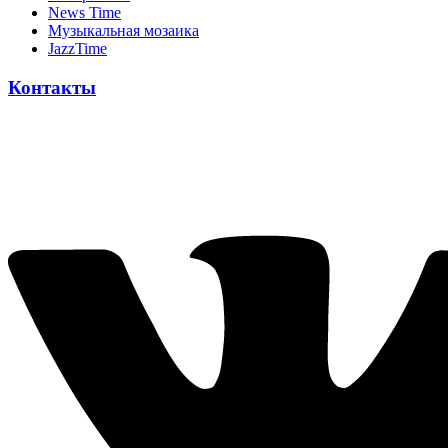
News Time
Музыкальная мозаика
JazzTime
Контакты