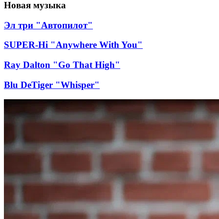
Новая музыка
Эл три "Автопилот"
SUPER-Hi "Anywhere With You"
Ray Dalton "Go That High"
Blu DeTiger "Whisper"