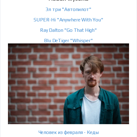
Эл три "Автопилот"
SUPER-Hi "Anywhere With You"
Ray Dalton "Go That High"
Blu DeTiger "Whisper"
Человек из февраля - Кеды