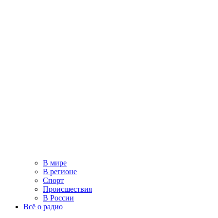
В мире
В регионе
Спорт
Происшествия
В России
Всё о радио