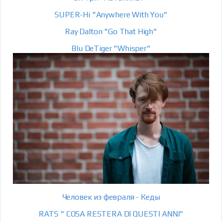
SUPER-Hi "Anywhere With You"
Ray Dalton "Go That High"
Blu DeTiger "Whisper"
Человек из февраля - Кеды
RATS " COSA RESTERA DI QUESTI ANNI"