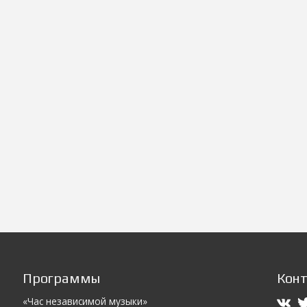
Программы
Кон
«Час независимой музыки»