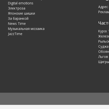
Digital emotions
Адрес
Электроза
Реклам
Японскиe шишки
За баранкой
Час
News Time
Музыкальная мозаика
Курск 
JazzTime
Желез
Рыльск
Суджа 
Обоян
Льгов 
Щигры