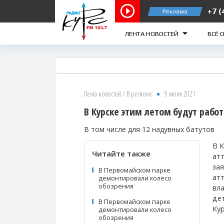
+7 (
Реклама
Курск 103.7 FM
Же
ЛЕНТА НОВОСТЕЙ
ВСЁ 
Лента новостей
/
В регионе
9 июня 2021
В Курске этим летом будут рабо
В том числе для 12 надувных батутов
В 
Читайте также
атт
за
В Первомайском парке
ат
демонтировали колесо
обозрения
вл
де
В Первомайском парке
Ку
демонтировали колесо
обозрения