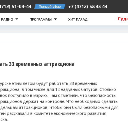
4712) 51-04-44
+7 (4712) 58 33 44
Прямой эфир
лезногорск 105.2 FM
Рыльск 106.5 FM
Суджа 1
О РАДИО
ПРОГРАММЫ
ХИТ ПАРАД
тать 33 временных аттракциона
Курске этим летом будут работать 33 временных
ракциона, в том числе для 12 надувных батутов. Столько
явок поступило в мэрию. Там отметили, что безопасность
тракционов держат на контроле. Что необходимо сделать
адельцам аттракционов, чтобы они были безопасными для
тей рассказали в комитете экономического развития
рска.