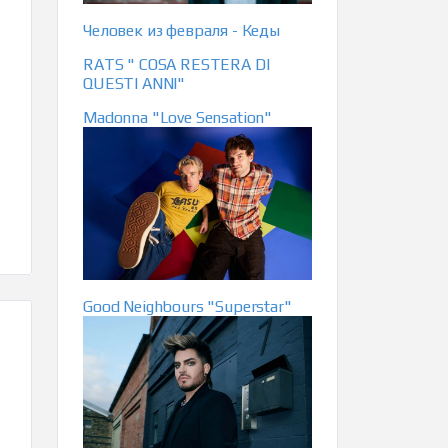
Человек из февраля - Кеды
RATS " COSA RESTERA DI
QUESTI ANNI"
Madonna "Love Sensation"
Good Neighbours "Superstar"