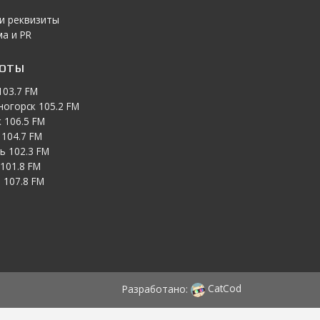
 и реквизиты
а и PR
тоты
103.7 FM
ногорск 105.2 FM
 106.5 FM
104.7 FM
ь 102.3 FM
101.8 FM
 107.8 FM
Разработано:
CatCod