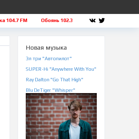
04.7 FM
Обоянь 102.3 FM
Льгов 101.8 FM
Щ
Новая музыка
Эл три "Автопилот"
SUPER-Hi "Anywhere With You"
Ray Dalton "Go That High"
Blu DeTiger "Whisper"