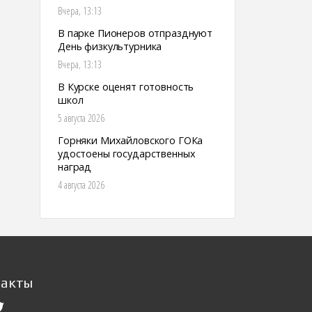
Вчера, 13:13
В парке Пионеров отпразднуют
День физкультурника
Вчера, 13:13
В Курске оценят готовность
школ
5 августа 2026
Горняки Михайловского ГОКа
удостоены государственных
наград
4 августа 2026
такты