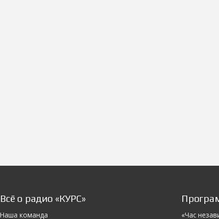
Всё о радио «КУРС»
Програ
Наша команда
«Час незав