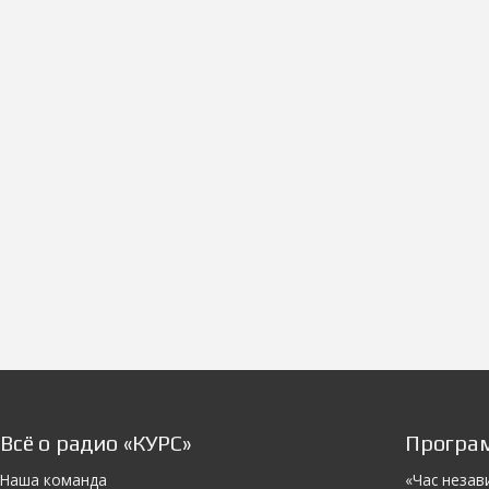
Всё о радио «КУРС»
Програ
Наша команда
«Час незав