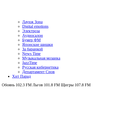
Лаунж Зона
Digital emotions
Электроза
Аудиосалон
Бумер ФМ
Японскиe шишки
За баранкой
News Time
Музыкальная мозаика
JazzTime
Русская кибернетика
Департамент Снов
Хит Парад
102.3 FM
Льгов 101.8 FM
Щигры 107.8 FM