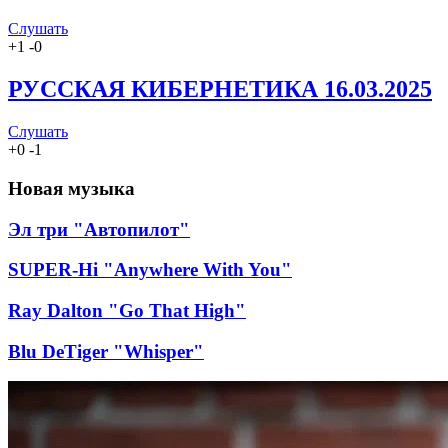
Слушать
+
1
-
0
РУССКАЯ КИБЕРНЕТИКА 16.03.2025
Слушать
+
0
-
1
Новая музыка
Эл три "Автопилот"
SUPER-Hi "Anywhere With You"
Ray Dalton "Go That High"
Blu DeTiger "Whisper"