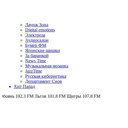
Лаунж Зона
Digital emotions
Электроза
Аудиосалон
Бумер ФМ
Японскиe шишки
За баранкой
News Time
Музыкальная мозаика
JazzTime
Русская кибернетика
Департамент Снов
Хит Парад
2.3 FM
Льгов 101.8 FM
Щигры 107.8 FM