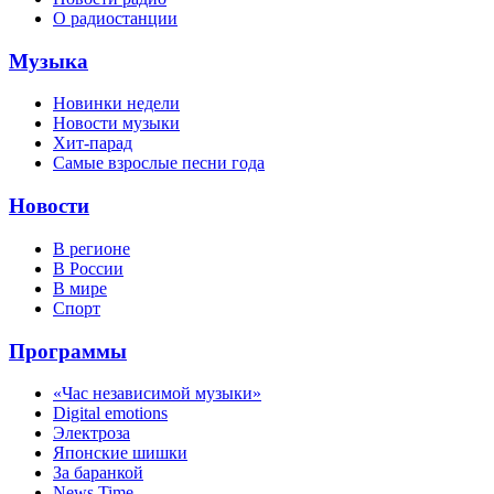
О радиостанции
Музыка
Новинки недели
Новости музыки
Хит-парад
Самые взрослые песни года
Новости
В регионе
В России
В мире
Спорт
Программы
«Час независимой музыки»
Digital emotions
Электроза
Японскиe шишки
За баранкой
News Time