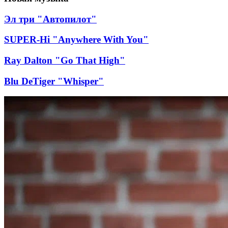
Эл три "Автопилот"
SUPER-Hi "Anywhere With You"
Ray Dalton "Go That High"
Blu DeTiger "Whisper"