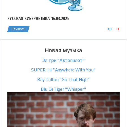
РУССКАЯ КИБЕРНЕТИКА 16.03.2025
+
0
-
1
Слушать
Новая музыка
Эл три "Автопилот"
SUPER-Hi "Anywhere With You"
Ray Dalton "Go That High"
Blu DeTiger "Whisper"