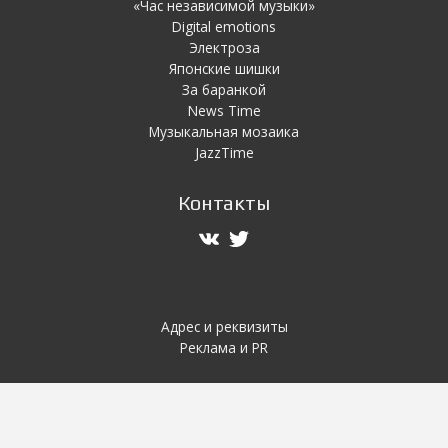
«Час независимой музыки»
Digital emotions
Электроза
Японскиe шишки
За баранкой
News Time
Музыкальная мозаика
JazzTime
Контакты
Адрес и реквизиты
Реклама и PR
Частоты
Курск 103.7 FM
Железногорск 105.2 FM