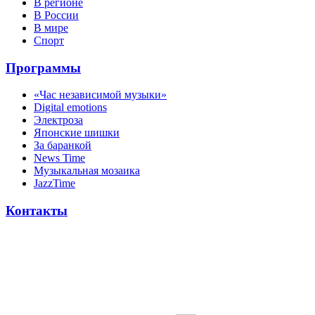
В регионе
В России
В мире
Спорт
Программы
«Час независимой музыки»
Digital emotions
Электроза
Японскиe шишки
За баранкой
News Time
Музыкальная мозаика
JazzTime
Контакты