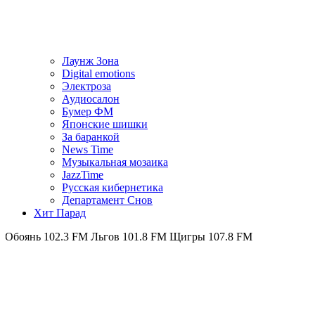
Лаунж Зона
Digital emotions
Электроза
Аудиосалон
Бумер ФМ
Японскиe шишки
За баранкой
News Time
Музыкальная мозаика
JazzTime
Русская кибернетика
Департамент Снов
Хит Парад
102.3 FM
Льгов 101.8 FM
Щигры 107.8 FM