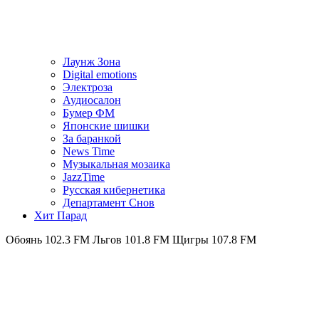
Лаунж Зона
Digital emotions
Электроза
Аудиосалон
Бумер ФМ
Японскиe шишки
За баранкой
News Time
Музыкальная мозаика
JazzTime
Русская кибернетика
Департамент Снов
Хит Парад
02.3 FM
Льгов 101.8 FM
Щигры 107.8 FM