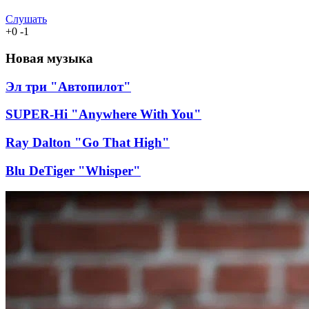
Слушать
+
0
-
1
Новая музыка
Эл три "Автопилот"
SUPER-Hi "Anywhere With You"
Ray Dalton "Go That High"
Blu DeTiger "Whisper"