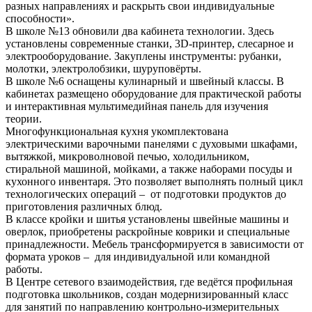
разных направлениях и раскрыть свои индивидуальные
способности».
В школе №13 обновили два кабинета технологии. Здесь
установлены современные станки, 3D-принтер, слесарное и
электрооборудование. Закуплены инструменты: рубанки,
молотки, электролобзики, шуруповёрты.
В школе №6 оснащены кулинарный и швейный классы. В
кабинетах размещено оборудование для практической работы
и интерактивная мультимедийная панель для изучения
теории.
Многофункциональная кухня укомплектована
электрическими варочными панелями с духовыми шкафами,
вытяжкой, микроволновой печью, холодильником,
стиральной машиной, мойками, а также наборами посуды и
кухонного инвентаря. Это позволяет выполнять полный цикл
технологических операций – от подготовки продуктов до
приготовления различных блюд.
В классе кройки и шитья установлены швейные машины и
оверлок, приобретены раскройные коврики и специальные
принадлежности. Мебель трансформируется в зависимости от
формата уроков – для индивидуальной или командной
работы.
В Центре сетевого взаимодействия, где ведётся профильная
подготовка школьников, создан модернизированный класс
для занятий по направлению контрольно-измерительных