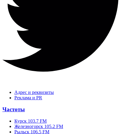
Адрес и реквизиты
Реклама и PR
Частоты
Курск 103.7 FM
Железногорск 105.2 FM
Рыльск 106.5 FM