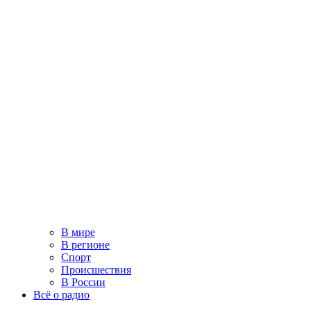
В мире
В регионе
Спорт
Происшествия
В России
Всё о радио