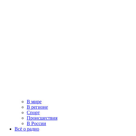
В мире
В регионе
Спорт
Происшествия
В России
Всё о радио