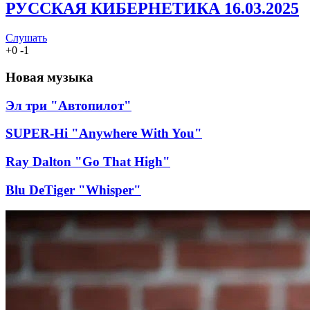
РУССКАЯ КИБЕРНЕТИКА 16.03.2025
Слушать
+
0
-
1
Новая музыка
Эл три "Автопилот"
SUPER-Hi "Anywhere With You"
Ray Dalton "Go That High"
Blu DeTiger "Whisper"