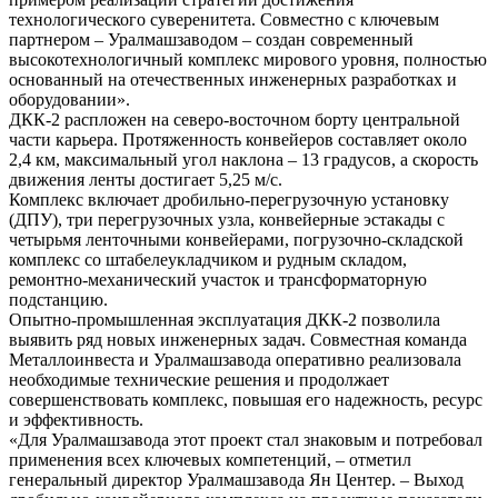
технологического суверенитета. Совместно с ключевым
партнером – Уралмашзаводом – создан современный
высокотехнологичный комплекс мирового уровня, полностью
основанный на отечественных инженерных разработках и
оборудовании».
ДКК-2 распложен на северо-восточном борту центральной
части карьера. Протяженность конвейеров составляет около
2,4 км, максимальный угол наклона – 13 градусов, а скорость
движения ленты достигает 5,25 м/с.
Комплекс включает дробильно-перегрузочную установку
(ДПУ), три перегрузочных узла, конвейерные эстакады с
четырьмя ленточными конвейерами, погрузочно-складской
комплекс со штабелеукладчиком и рудным складом,
ремонтно-механический участок и трансформаторную
подстанцию.
Опытно-промышленная эксплуатация ДКК-2 позволила
выявить ряд новых инженерных задач. Совместная команда
Металлоинвеста и Уралмашзавода оперативно реализовала
необходимые технические решения и продолжает
совершенствовать комплекс, повышая его надежность, ресурс
и эффективность.
«Для Уралмашзавода этот проект стал знаковым и потребовал
применения всех ключевых компетенций, – отметил
генеральный директор Уралмашзавода Ян Центер. – Выход