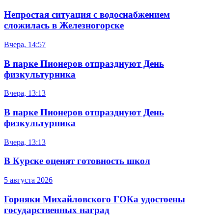
Непростая ситуация с водоснабжением
сложилась в Железногорске
Вчера, 14:57
В парке Пионеров отпразднуют День
физкультурника
Вчера, 13:13
В парке Пионеров отпразднуют День
физкультурника
Вчера, 13:13
В Курске оценят готовность школ
5 августа 2026
Горняки Михайловского ГОКа удостоены
государственных наград