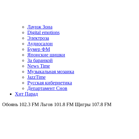
Лаунж Зона
Digital emotions
Электроза
Аудиосалон
Бумер ФМ
Японскиe шишки
За баранкой
News Time
Музыкальная мозаика
JazzTime
Русская кибернетика
Департамент Снов
Хит Парад
02.3 FM
Льгов 101.8 FM
Щигры 107.8 FM