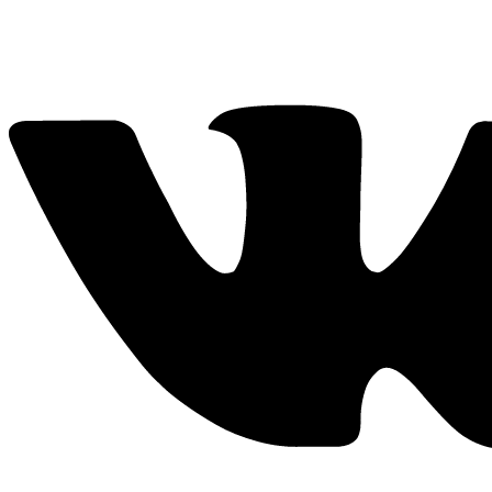
Адрес и реквизиты
Реклама и PR
Частоты
Курск 103.7 FM
Железногорск 105.2 FM
Рыльск 106.5 FM
Суджа 104.7 FM
Обоянь 102.3 FM
Льгов 101.8 FM
Щигры 107.8 FM