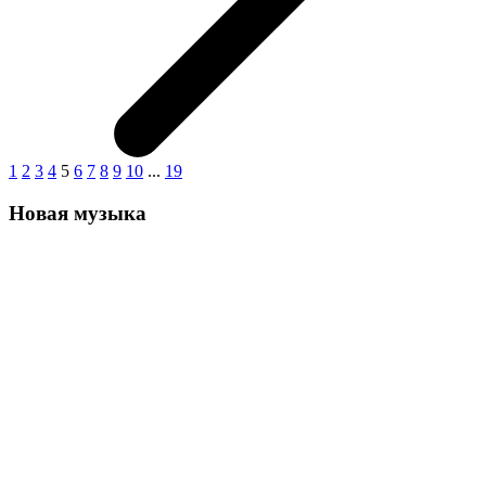
1
2
3
4
5
6
7
8
9
10
...
19
Новая музыка
Эл три "Автопилот"
Лента новостей
Непростая ситуация с водоснабжением
сложилась в Железногорске
Вчера, 14:57