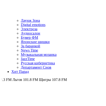
Лаунж Зона
Digital emotions
Электроза
Аудиосалон
Бумер ФМ
Японскиe шишки
За баранкой
News Time
Музыкальная мозаика
JazzTime
Русская кибернетика
Департамент Снов
Хит Парад
FM
Льгов 101.8 FM
Щигры 107.8 FM