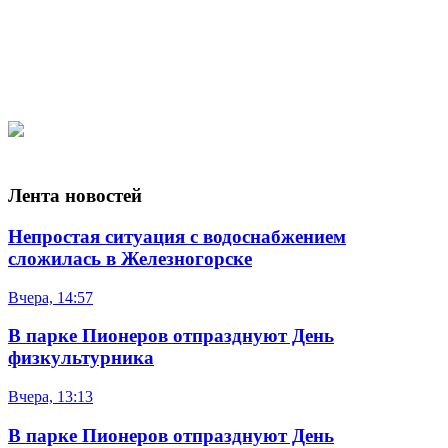
О радиостанции
Музыка
Новинки недели
Новости музыки
Хит-парад
Самые взрослые песни года
Новости
В регионе
В России
В мире
Спорт
Программы
«Час независимой музыки»
Digital emotions
Электроза
Японскиe шишки
За баранкой
News Time