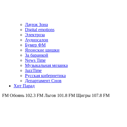
Лаунж Зона
Digital emotions
Электроза
Аудиосалон
Бумер ФМ
Японскиe шишки
За баранкой
News Time
Музыкальная мозаика
JazzTime
Русская кибернетика
Департамент Снов
Хит Парад
M
Обоянь 102.3 FM
Льгов 101.8 FM
Щигры 107.8 FM