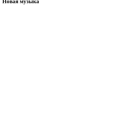
Новая музыка
Эл три "Автопилот"