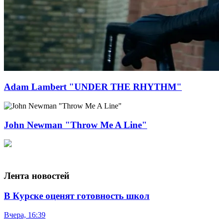
Adam Lambert "UNDER THE RHYTHM"
John Newman "Throw Me A Line"
Лента новостей
В Курске оценят готовность школ
Вчера, 16:39