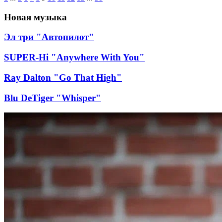
Новая музыка
Эл три "Автопилот"
SUPER-Hi "Anywhere With You"
Ray Dalton "Go That High"
Blu DeTiger "Whisper"