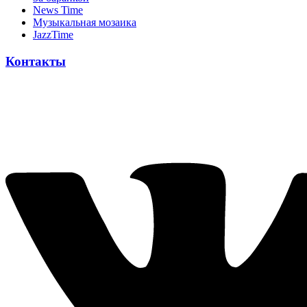
News Time
Музыкальная мозаика
JazzTime
Контакты