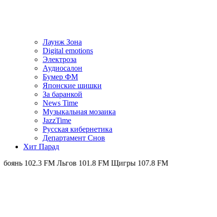
Лаунж Зона
Digital emotions
Электроза
Аудиосалон
Бумер ФМ
Японскиe шишки
За баранкой
News Time
Музыкальная мозаика
JazzTime
Русская кибернетика
Департамент Снов
Хит Парад
3 FM
Льгов 101.8 FM
Щигры 107.8 FM