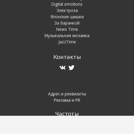
Digital emotions
Электроза
Японскиe шишки
За баранкой
News Time
Музыкальная мозаика
JazzTime
Контакты
Адрес и реквизиты
Реклама и PR
Частоты
Курск 103.7 FM
Железногорск 105.2 FM